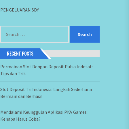
PENGELUARAN SDY
Search
for:
RECENT POSTS
Permainan Slot Dengan Deposit Pulsa Indosat:
Tips dan Trik
Slot Deposit Tri Indonesia: Langkah Sederhana
Bermain dan Berhasil
Mendalami Keunggulan Aplikasi PKV Games:
Kenapa Harus Coba?