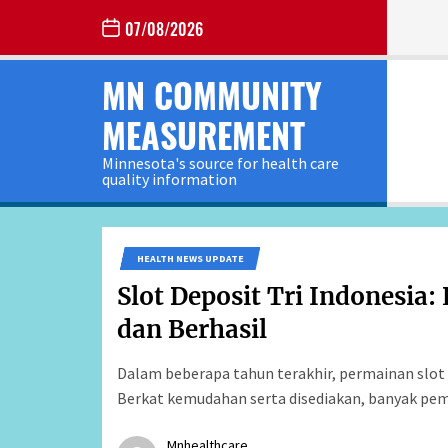
Skip
07/08/2026
to
the
MN COMMUNITY
content
MEASUREMENT
Minnesota's source for health care
quality information
HEALTH NEWS UPDATE
Slot Deposit Tri Indonesia
dan Berhasil
Dalam beberapa tahun terakhir, permainan slot p
Berkat kemudahan serta disediakan, banyak pemai
Mnhealthcare