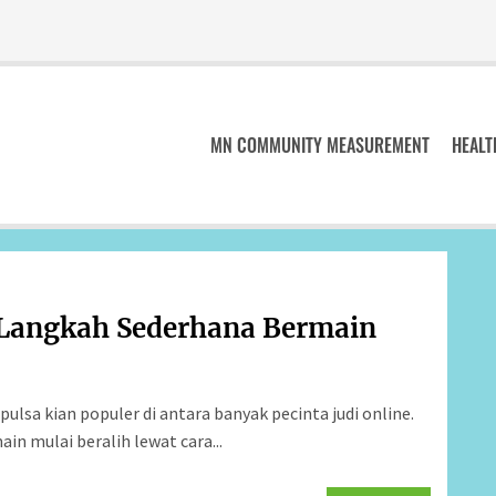
MN COMMUNITY MEASUREMENT
HEALT
: Langkah Sederhana Bermain
ulsa kian populer di antara banyak pecinta judi online.
n mulai beralih lewat cara...