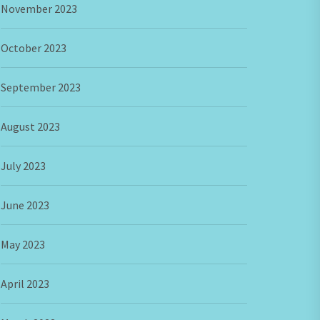
November 2023
October 2023
September 2023
August 2023
July 2023
June 2023
May 2023
April 2023