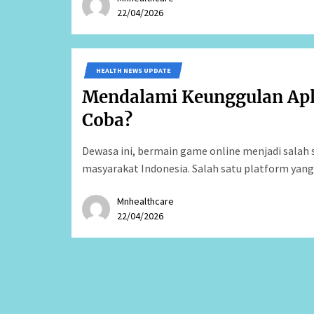
22/04/2026
HEALTH NEWS UPDATE
Mendalami Keunggulan Apl
Coba?
Dewasa ini, bermain game online menjadi salah 
masyarakat Indonesia. Salah satu platform yang
Mnhealthcare
22/04/2026